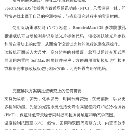
所有的需求通过个性化工作流程轻松实现
SpectraMax iD5 读板机内置近场通讯功能 (NFC)，只需轻轻一触，即
可快速找出属于自己的检测模板，节省您研究过程中的宝贵时间。
SpectraMax iD5 多功能微孔
使用近场通讯功能 (NFC) 标签，
板读板机
可自动检测并识别滤光片标签代码，轻松确认滤光片参数
和所在滑块上的位置，从而简化设置滤光片的流程以避免误操作。
读板机正面嵌入大尺寸、高分辨率的触摸屏，您可以通过交互式界
面调用内置的 SoftMax 触屏软件程序，方便调用预制模板进行检测
或根据需求修改模板进行相应实验，无需外置专用的电脑。
完整解决方案满足您研究上的任何需要
支持光吸收，荧光，化学发光，时间分辨荧光，荧光偏振，以及更
多检测功能。先进的光路系统包括长寿命高能氙闪灯和超冷检测器
(PMT)，保证降低背景噪音同时提高检测灵敏度和动态学范围。
温度控制范围至 66°C，线性、圆周和双圆周震荡方式，内置高效率