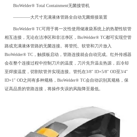
BioWelder® Total Containment无菌接管机
————大尺寸充满液体管路全自动无菌熔接装置
BioWelder® TC可用于将一次性使用储液袋系统上的热塑性软管
相互连接，无论在洁净区和非洁净区，BioWelder® TC都可实现空管
路或充满液体管路的无菌连接。将管托、软管和刀片放入
BioWelder® TC，触摸板启动，管路连接就会自动完成。红外传感器
会在整个连接过程中控制刀片的温度，刀片先升温去热源，后冷却
至焊接温度，切割软管并实现连接。管托在3/8" ID×5/8" OD至3/4"
ID×1" OD之间有多种规格，BioWelder® TC会自动识别其规格，保
证高品质的管路连接，将操作失误的风险降至最低。