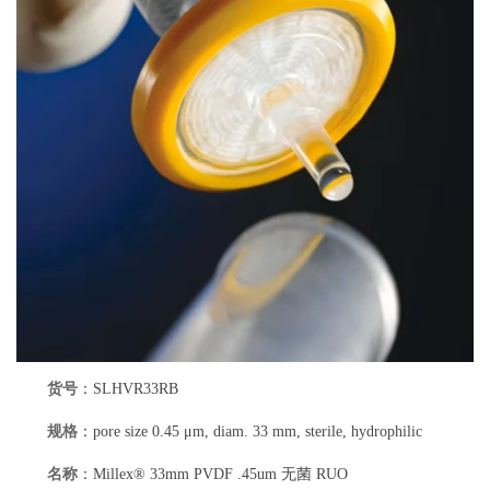
货号
：SLHVR33RB
规格
：pore size 0.45 μm, diam. 33 mm, sterile, hydrophilic
名称
：Millex® 33mm PVDF .45um 无菌 RUO