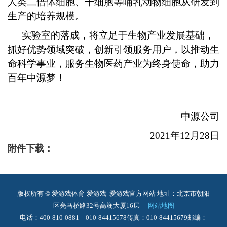
人类二倍体细胞、干细胞等哺乳动物细胞从研发到
生产的培养规模。
实验室的落成，将立足于生物产业发展基础，
抓好优势领域突破，创新引领服务用户，以推动生
命科学事业，服务生物医药产业为终身使命，助力
百年中源梦！
中源公司
2021
年12月28日
附件下载：
版权所有 © 爱游戏体育-爱游戏| 爱游戏官方网站
地址：北京市朝阳
区亮马桥路32号高斓大厦16层
网站地图
电话：400-810-0881 010-84415678
传真：010-84415679
邮编：