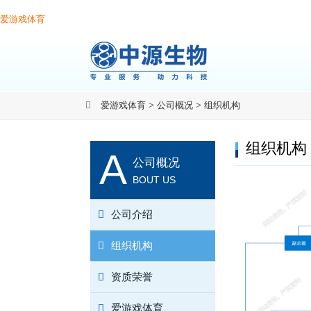
爱游戏体育
爱游戏体育
>
公司概况
>
组织机构
组织机构
A
公司概况
BOUT US
公司介绍
组织机构
资质荣誉
爱游戏体育