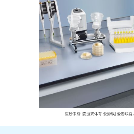
重磅来袭 |爱游戏体育-爱游戏| 爱游戏